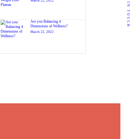
GET IN TOUCH
March 22, 2022
Email:
info@yoursite.com
Are you Balancing 4
Dimensions of Wellness?
Follow Me
March 22, 2022