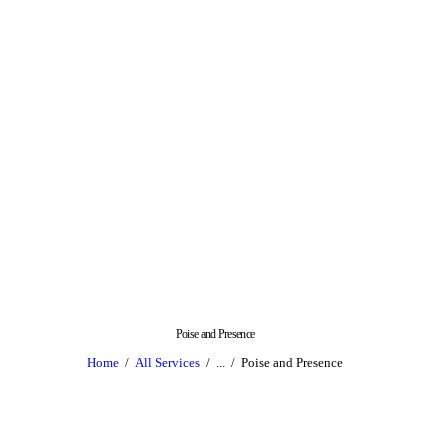
Poise and Presence
Home
All Services
...
Poise and Presence