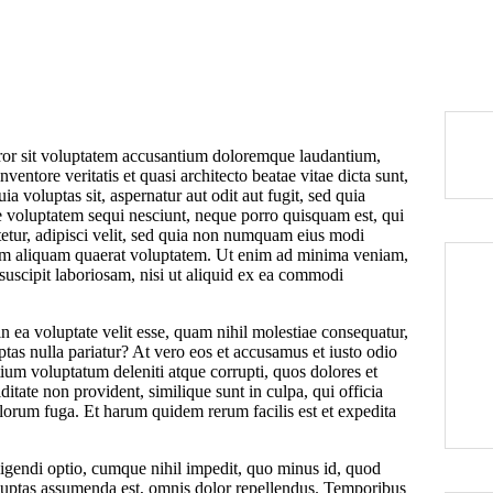
error sit voluptatem accusantium doloremque laudantium,
ventore veritatis et quasi architecto beatae vitae dicta sunt,
voluptas sit, aspernatur aut odit aut fugit, sed quia
e voluptatem sequi nesciunt, neque porro quisquam est, qui
tetur, adipisci velit, sed quia non numquam eius modi
nam aliquam quaerat voluptatem. Ut enim ad minima veniam,
suscipit laboriosam, nisi ut aliquid ex ea commodi
n ea voluptate velit esse, quam nihil molestiae consequatur,
tas nulla pariatur? At vero eos et accusamus et iusto odio
ium voluptatum deleniti atque corrupti, quos dolores et
ditate non provident, similique sunt in culpa, qui officia
olorum fuga. Et harum quidem rerum facilis est et expedita
igendi optio, cumque nihil impedit, quo minus id, quod
luptas assumenda est, omnis dolor repellendus. Temporibus