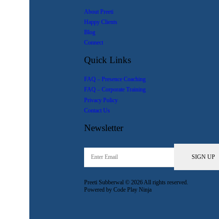
About Preeti
Happy Clients
Blog
Connect
Quick Links
FAQ – Presence Coaching
FAQ – Corporate Training
Privacy Policy
Contact Us
Newsletter
Preeti Subberwal © 2026 All rights reserved.
Powered by Code Play Ninja