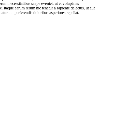
erum necessitatibus saepe eveniet, ut et voluptates
. Itaque earum rerum hic tenetur a sapiente delectus, ut aut
atur aut perferendis doloribus asperiores repellat.
PLOT NO. 5B, SECTOR - 15A, FIR